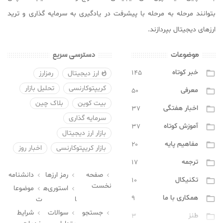
بتوانند مرحله به مرحله با پیشرفت در یادگیری به سرمایه گذاری و ترید
ارزهای دیجیتال بپردازند.
موضوعات
دسترسی سریع
خبر کوتاه
۱۴۵

ارز دیجیتال
رمزارز

کریپتوکارنسی
تحلیل بازار
معرفی
۵۰

بیت کوین
بلاک چین
اخبار هفتگی
۳۷

سرمایه گذاری
آموزش کوتاه
۳۷

بازار ارز دیجیتال
مفاهیم پایه
۲۰

بازار کریپتوکارنسی
اخبار روز
ترجمه
۱۷

صفحه
رمز ارزها
دانشنامه



تکنیکال
۱۰

نخست
استوری‌ه
موضوعا


همکاری با ما
۹

ا
ت
جستجو
سوالات
شرایط



طنز
۳
