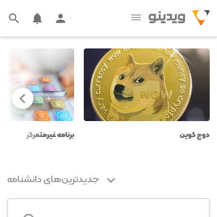



دوج کوین
برنامه غیرمتمرکز

جدیدترین‌های دانشنامه