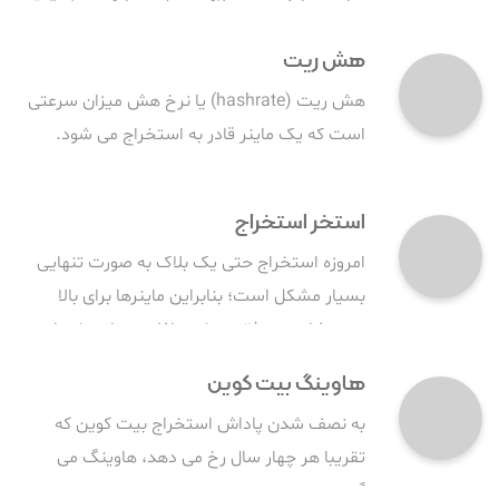
زمان پیدا شدن هر بلاک به طور میانگین ۱۰ دقیقه
باقی بماند.
هش ریت
هش ریت (hashrate) یا نرخ هش میزان سرعتی
است که یک ماینر قادر به استخراج می شود.
استخر استخراج
امروزه استخراج حتی یک بلاک به صورت تنهایی
بسیار مشکل است؛ بنابراین ماینرها برای بالا
بردن شانس موفقیت خود، اغلب به استخرهای
استخراج روی می‌ آورند.
هاوینگ بیت کوین
به نصف شدن پاداش استخراج بیت کوین که
تقریبا هر چهار سال رخ می دهد، هاوینگ می
گویند.