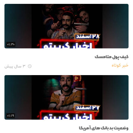
۰۱:۳۰
کیف پول متامسک
خبر کوتاه
۳ سال پیش

۰۱:۱۹
وضعیت بد بانک های آمریکا