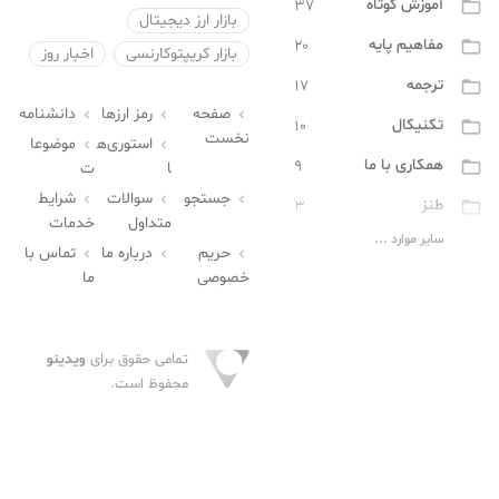
آموزش کوتاه
۳۷

بازار ارز دیجیتال
مفاهیم پایه
۲۰

بازار کریپتوکارنسی
اخبار روز
ترجمه
۱۷

صفحه
رمز ارزها
دانشنامه



تکنیکال
۱۰

نخست
استوری‌ه
موضوعا


همکاری با ما
۹

ا
ت
جستجو
سوالات
شرایط



طنز
۳

متداول
خدمات
سایر موارد ...
مفاهیم پیشرفته
۲

حریم
درباره ما
تماس با



خصوصی
ما
تراست والت
۰

کاربردی
۰

تمامی حقوق برای
ویدینو
کیف پول
۰

محفوظ است.
بیت کوین
۰

بلاک چین
۰
