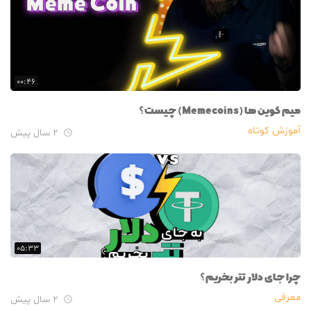
۰۰:۴۶
میم کوین ها (Memecoins) چیست؟
آموزش کوتاه
۲ سال پیش

۰۵:۳۳
چرا جای دلار تتر بخریم؟
معرفی
۲ سال پیش
