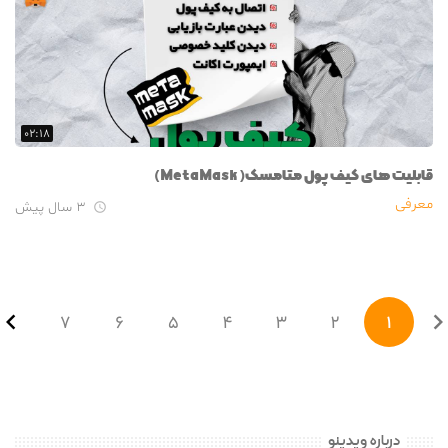
۰۲:۱۸
قابلیت های کیف پول متامسک(MetaMask)
معرفی
۳ سال پیش


۷
۶
۵
۴
۳
۲
۱
درباره ویدینو