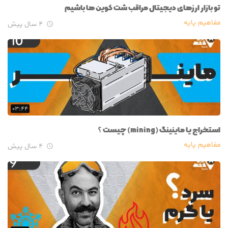
تو بازار ارزهای دیجیتال مراقب شت کوین ها باشیم
مفاهیم پایه
۴ سال پیش

۰۳:۴۴
استخراج یا ماینینگ (mining) چیست ؟
مفاهیم پایه
۴ سال پیش
