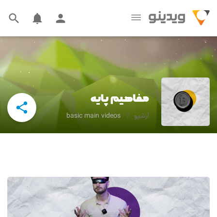



مفاهیم پایه

آرشیو
basic main videos