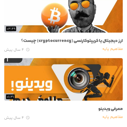
۰۳:۴۹
ارز دیجیتال یا کریپتوکارنسی (cryptocurrency) چیست؟
مفاهیم پایه
۴ سال پیش

۰۱:۳۱
معرفی ویدینو
مفاهیم پایه
۴ سال پیش
