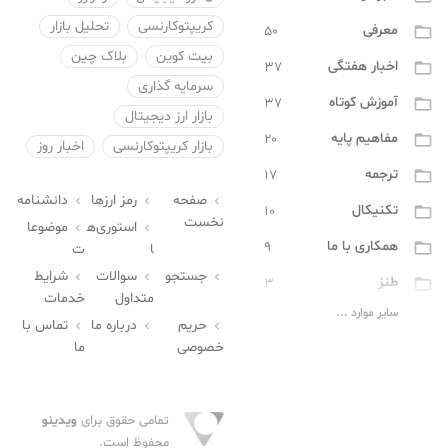
کریپتوکارنسی
تحلیل بازار
معرفی
۵۰

بیت کوین
بلاک چین
اخبار هفتگی
۳۷

سرمایه گذاری
آموزش کوتاه
۳۷

بازار ارز دیجیتال
مفاهیم پایه
۲۰

بازار کریپتوکارنسی
اخبار روز
ترجمه
۱۷

صفحه
رمز ارزها
دانشنامه



تکنیکال
۱۰

نخست
استوری‌ه
موضوعا


همکاری با ما
۹

ا
ت
جستجو
سوالات
شرایط



طنز
۳

متداول
خدمات
سایر موارد ...
مفاهیم پیشرفته
۲

حریم
درباره ما
تماس با



خصوصی
ما
تراست والت
۰

کاربردی
۰

تمامی حقوق برای
ویدینو
کیف پول
۰

محفوظ است.