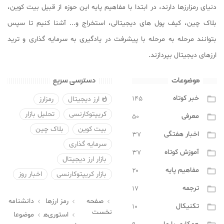
دنیای رمزارزها دارند، در ابتدا با مفاهیم پایه این حوزه از قبیل بیت کوین،
بلاک چین، کیف پول های دیجیتالی، استخراج و... آشنا کنیم تا سپس
بتوانند مرحله به مرحله با پیشرفت در یادگیری به سرمایه گذاری و ترید
ارزهای دیجیتال بپردازند.
موضوعات
دسترسی سریع
خبر کوتاه
۱۴۵

ارز دیجیتال
رمزارز

کریپتوکارنسی
تحلیل بازار
معرفی
۵۰

بیت کوین
بلاک چین
اخبار هفتگی
۳۷

سرمایه گذاری
آموزش کوتاه
۳۷

بازار ارز دیجیتال
مفاهیم پایه
۲۰

بازار کریپتوکارنسی
اخبار روز
ترجمه
۱۷

صفحه
رمز ارزها
دانشنامه



تکنیکال
۱۰

نخست
استوری‌ه
موضوعا

