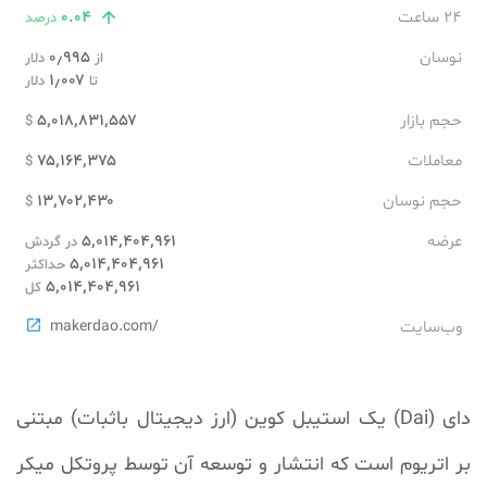
۲۴ ساعت
۰.۰۴

درصد
نوسان
۰٫۹۹۵
از
دلار
۱٫۰۰۷
تا
دلار
حجم بازار
۵٬۰۱۸٬۸۳۱٬۵۵۷
$
معاملات
۷۵٬۱۶۴٬۳۷۵
$
حجم نوسان
۱۳٬۷۰۲٬۴۳۰
$
عرضه
۵٬۰۱۴٬۴۰۴٬۹۶۱
در گردش
۵٬۰۱۴٬۴۰۴٬۹۶۱
حداکثر
۵٬۰۱۴٬۴۰۴٬۹۶۱
کل
وب‌سایت
makerdao.com/

دای (Dai) یک استیبل کوین (ارز دیجیتال باثبات) مبتنی
بر اتریوم است که انتشار و توسعه آن توسط پروتکل میکر