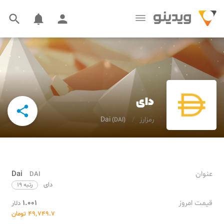



دای

رمزارز
Dai
(DAI)
عنوان
Dai
DAI
دای
رتبه ۱۹
قیمت امروز
۱.۰۰۱
دلار
۴۹٬۷۴۹.۷ تومان