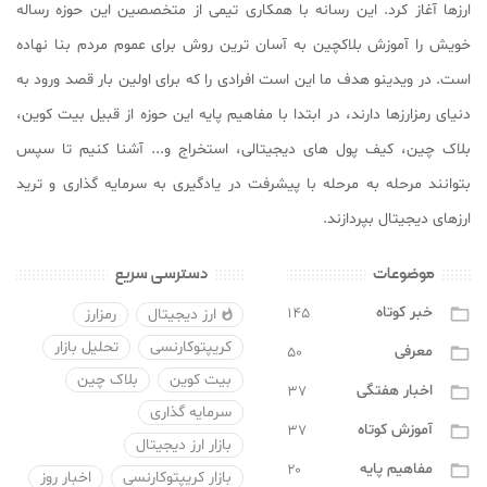
ارزها آغاز کرد. این رسانه با همکاری تیمی از متخصصین این حوزه رساله
خویش را آموزش بلاکچین به آسان ترین روش برای عموم مردم بنا نهاده
است. در ویدینو هدف ما این است افرادی را که برای اولین بار قصد ورود به
دنیای رمزارزها دارند، در ابتدا با مفاهیم پایه این حوزه از قبیل بیت کوین،
بلاک چین، کیف پول های دیجیتالی، استخراج و... آشنا کنیم تا سپس
بتوانند مرحله به مرحله با پیشرفت در یادگیری به سرمایه گذاری و ترید
ارزهای دیجیتال بپردازند.
موضوعات
دسترسی سریع
خبر کوتاه
۱۴۵

ارز دیجیتال
رمزارز

کریپتوکارنسی
تحلیل بازار
معرفی
۵۰

بیت کوین
بلاک چین
اخبار هفتگی
۳۷

سرمایه گذاری
آموزش کوتاه
۳۷

بازار ارز دیجیتال
مفاهیم پایه
۲۰

بازار کریپتوکارنسی
اخبار روز