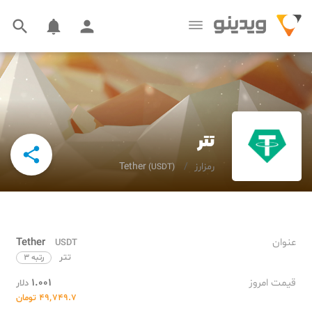



تتر

رمزارز
Tether
(USDT)
عنوان
Tether
USDT
تتر
رتبه ۳
قیمت امروز
۱.۰۰۱
دلار
۴۹٬۷۴۹.۷ تومان