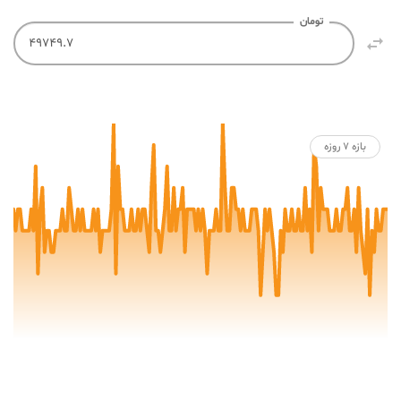
تومان

بازه ۷ روزه
0
50
100
150