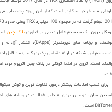
ون (
TRON
) با نماد اختصاری
TRX
در سال 2017 توسط جاستین سان (
زمانی مستقر در سنگاپور است که از این پروژه پشتیبانی می
گرفت که در مجموع 100 میلیارد
TRX
یعنی حدود 70 میلیون دلار به همراه داشت.
وتکل ترون یک سیستم عامل مبتنی بر فناوری
بلاک چین
است 
شمند و برنامه های غیرمتمرکز (
DApps
)، انتشار آزادانه 
وسیستم این شبکه در ارائه مقیاس پذیری گسترده و قابل اطمی
فت.
برای کسب اطلاعات بیشتر درمورد تفاوت کوین و توکن میتوان
ستین سان،
موسس ترون به دلیل فعالیت در رسانه های اج
BitTorre
است.