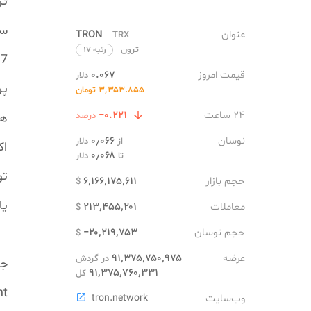
تر
سا
عنوان
TRON
TRX
ترون
رتبه ۱۷
2017 انجام 
قیمت امروز
۰.۰۶۷
دلار
پر
۳٬۳۵۳.۸۵۵ تومان
۲۴ ساعت
‎−۰.۲۲۱

درصد
هو
نوسان
۰٫۰۶۶
از
دلار
اک
۰٫۰۶۸
تا
دلار
حجم بازار
۶٬۱۶۶٬۱۷۵٬۶۱۱
$
یا
معاملات
۲۱۳٬۴۵۵٬۲۰۱
$
حجم نوسان
‎−۲۰٬۲۱۹٬۷۵۳
$
عرضه
۹۱٬۳۷۵٬۷۵۰٬۹۷۵
در گردش
جا
۹۱٬۳۷۵٬۷۶۰٬۳۳۱
کل
nt
وب‌سایت
tron.network
