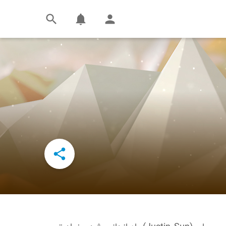



