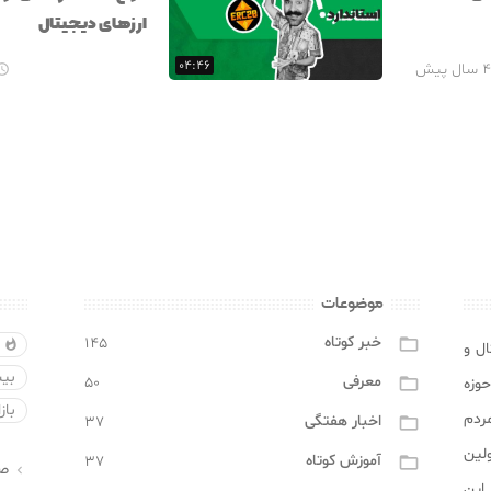
ارزهای دیجیتال
۰۴:۴۶
۴ سال پیش

موضوعات
خبر کوتاه
۱۴۵

ا

 دیجیتال و
بیت
معرفی
۵۰

حوزه
باز
ردم
اخبار هفتگی
۳۷

ولین
آموزش کوتاه
۳۷

ص

 این