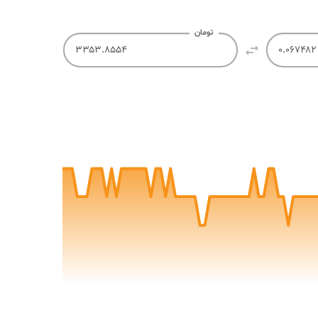
تومان

0
10
20
30
40
50