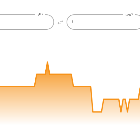
ترون
دلار

60
70
80
90
100
110