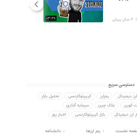
والت به چه صورت ا
۰۳:۳۸
۴ سال پیش
دسترسی سریع
رز دیجیتال
رمزارز
کریپتوکارنسی
تحلیل بازار
 کوین
بلاک چین
سرمایه گذاری
ار ارز دیجیتال
بازار کریپتوکارنسی
اخبار روز
فحه نخست
رمز ارزها
دانشنامه

