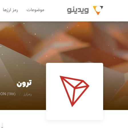
موضوعات
رمز ارزها
ترون
رمزارز
RON
(TRX)