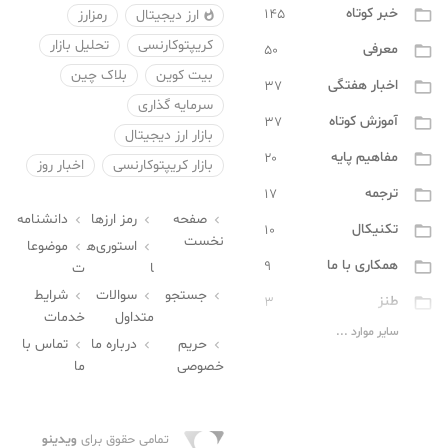
خبر کوتاه
۱۴۵

ارز دیجیتال
رمزارز

کریپتوکارنسی
تحلیل بازار
معرفی
۵۰

بیت کوین
بلاک چین
اخبار هفتگی
۳۷

سرمایه گذاری
آموزش کوتاه
۳۷

بازار ارز دیجیتال
مفاهیم پایه
۲۰

بازار کریپتوکارنسی
اخبار روز
ترجمه
۱۷

صفحه
رمز ارزها
دانشنامه



تکنیکال
۱۰

نخست
استوری‌ه
موضوعا


همکاری با ما
۹

ا
ت
جستجو
سوالات
شرایط



طنز
۳

متداول
خدمات
سایر موارد ...
مفاهیم پیشرفته
۲

حریم
درباره ما
تماس با



خصوصی
ما
تراست والت
۰

کاربردی
۰

تمامی حقوق برای
ویدینو
کیف پول
۰
