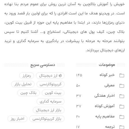
خویش را آموزش بلاکچین به آسان ترین روش برای عموم مردم بنا نهاده
است. در ویدینو هدف ما این است افرادی را که برای اولین بار قصد ورود به
دنیای رمزارزها دارند، در ابتدا با مفاهیم پایه این حوزه از قبیل بیت کوین،
بلاک چین، کیف پول های دیجیتالی، استخراج و... آشنا کنیم تا سپس
بتوانند مرحله به مرحله با پیشرفت در یادگیری به سرمایه گذاری و ترید
ارزهای دیجیتال بپردازند.
موضوعات
دسترسی سریع
خبر کوتاه
۱۴۵

ارز دیجیتال
رمزارز

کریپتوکارنسی
تحلیل بازار
معرفی
۵۰

بیت کوین
بلاک چین
اخبار هفتگی
۳۷

سرمایه گذاری
آموزش کوتاه
۳۷

بازار ارز دیجیتال
مفاهیم پایه
۲۰

بازار کریپتوکارنسی
اخبار روز
ترجمه
۱۷
