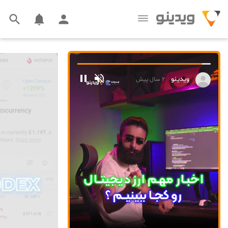





ویدینو
ویدینو
۲ سال پیش
۲ سال پیش