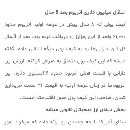
s
l
l
انتقال میلیون دلاری اتریوم بعد 8 سال
s
کیف پولی که ۸ سال پیش در عرضه اولیه اتریوم حدود
c
r
۶۱٬۰۰۰ واحد از این رمزارز رو دریافت کرده بود، بعد از 8سال
e
e
کل این دارایی‌ها رو به کیف پول دیگه انتقال داده. گفته
n
میشه که این کیف پول متعلق به صرافی کراکنه. ارزش این
دارایی‌ با قیمت فعلی اتریوم حدود ۱۱۶میلیون دلاره. این
اتریوم‌ها در زمان عرضه اولیه به قیمت ۳۱ سنت خریداری
شدن. صاحب این کیف پول هنوز ناشناخته هست.
بخش دیفای ارز دیجیتال قانونی میشه
سنای آمریکا لایحه جدیدی رو ارائه داده که میخواد امور