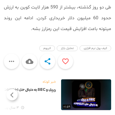
طی دو روز گذشته، بیشتر از 590 هزار لایت کوین به ارزش
حدود 60 میلیون دلار خریداری کردن. ادامه این روند
میتونه باعث افزایش قیمت این رمزارز بشه.
کیف پول نرم افزاری
تحلیل بازار
اتریوم




خبر کوتاه
ریپل و SEC به دنبال حل اختلافات
۰۱:۵۹
۳ سال پیش
