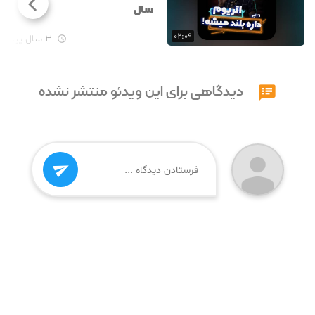
سال
۰۲:۰۹
۳ سال پیش

دیدگاهی برای این ویدئو منتشر نشده

