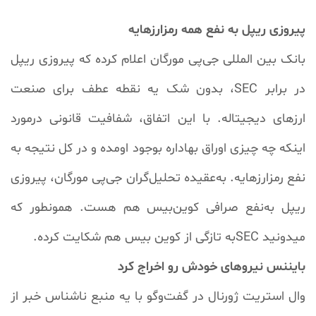
s
l
l
پیروزی ریپل به نفع همه رمزارزهایه
s
بانک بین المللی جی‌پی مورگان اعلام کرده که پیروزی ریپل
c
r
در برابر SEC، بدون شک یه نقطه عطف برای صنعت
e
e
ارزهای دیجیتاله. با این اتفاق، شفافیت قانونی درمورد
n
اینکه چه چیزی اوراق بهاداره بوجود اومده و در کل نتیجه به
نفع رمزارزهایه. به‌عقیده تحلیل‌گران جی‌پی مورگان، پیروزی
ریپل به‌نفع صرافی کوین‌بیس هم هست. همونطور که
میدونید SECبه تازگی از کوین بیس هم شکایت کرده.
بایننس نیروهای خودش رو اخراج کرد
وال استریت ژورنال در گفت‌وگو با یه منبع ناشناس خبر از