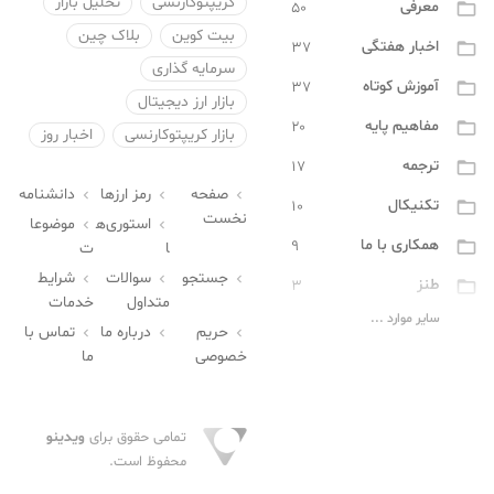
کریپتوکارنسی
تحلیل بازار
معرفی
۵۰

بیت کوین
بلاک چین
اخبار هفتگی
۳۷

سرمایه گذاری
آموزش کوتاه
۳۷

بازار ارز دیجیتال
مفاهیم پایه
۲۰

بازار کریپتوکارنسی
اخبار روز
ترجمه
۱۷

صفحه
رمز ارزها
دانشنامه



تکنیکال
۱۰

نخست
استوری‌ه
موضوعا


همکاری با ما
۹

ا
ت
جستجو
سوالات
شرایط



طنز
۳

متداول
خدمات
سایر موارد ...
مفاهیم پیشرفته
۲

حریم
درباره ما
تماس با



خصوصی
ما
تراست والت
۰

کاربردی
۰

تمامی حقوق برای
ویدینو
کیف پول
۰

محفوظ است.
بیت کوین
۰
