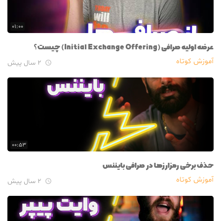
۰۱:۰۰
عرضه اولیه صرافی (Initial Exchange Offering) چیست؟
آموزش کوتاه
۲ سال پیش

۰۰:۵۳
حذف برخی رمزارزها در صرافی بایننس
آموزش کوتاه
۲ سال پیش
