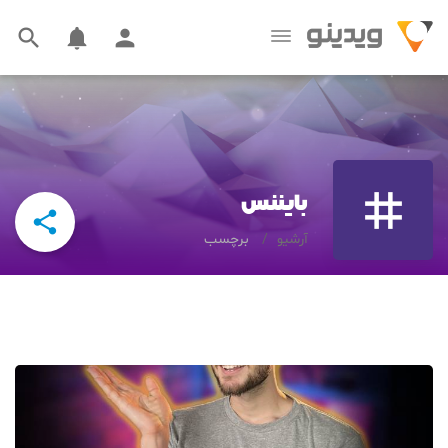




بایننس

آرشیو
برچسب