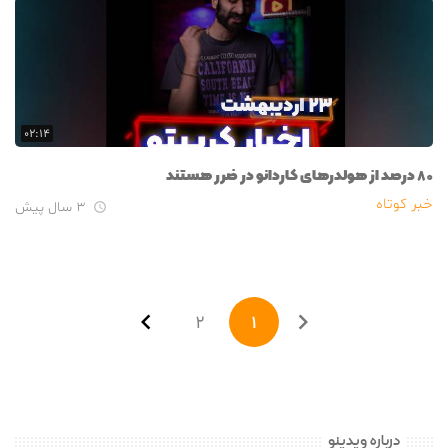
۰۲:۱۴
۸۰ درصد از هولدرهای کاردانو در ضرر هستند
خبر کوتاه
۳ سال پیش



۲
۱
درباره ویدینو