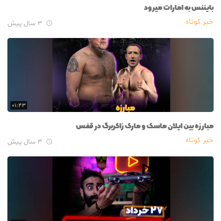
بایننس به امارات میرود
خبر کوتاه
۳ سال پیش

۰۱:۴۳
مبارزه بین ایلان ماسک و مارک زاکربرگ در قفس
خبر کوتاه
۳ سال پیش
