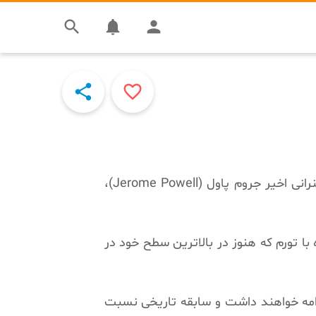



Tweet


چارلز هاسکینسون (Charles Hoskinson)، بنیانگذار کاردانو، درباره ریزش اخیر بازار صحبت کرد. او سخنرانی اخیر جروم پاول (Jerome Powell)،
 با تورم که هنوز در بالاترین سطح خود در
دامه خواهند داشت و سابقه تاریخی نسبت