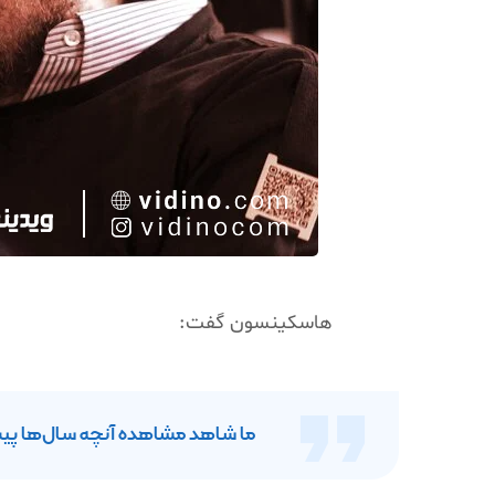
هاسکینسون گفت:
ما شاهد مشاهده آنچه سال‌ها پیش @ronPaul گفت، هستیم. فدرال رزرو دو گزینه دارد. اقتصاد را با نرخ‌های بهره بالا یا ارز را با