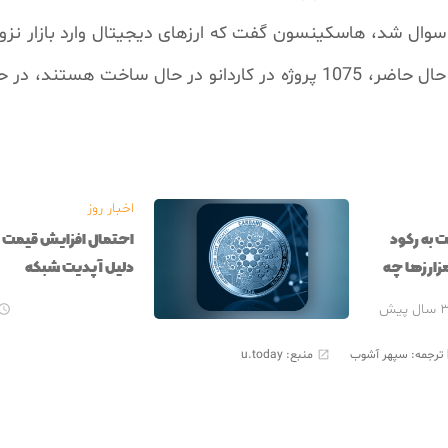
 سوال شد، هاسکینسون گفت که ارزهای دیجیتال وارد بازار نز
اخبار روز
 به رکود
احتمال افزایش قیمت کا
زارزها چه
دلیل آپدیت شبکه
سال پیش

ترجمه:
سپهر آشوب
منبع: u.today
