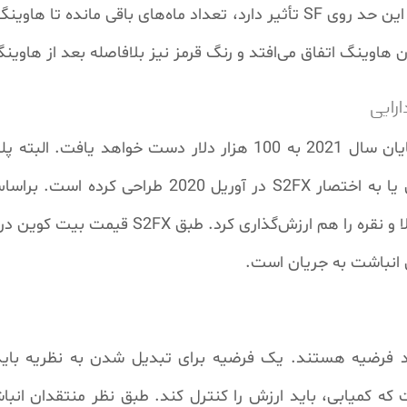
کشیده شده است. از آن جا که هاوینگ تا این حد روی SF تأثیر دارد، تعداد م
اوینگ اتفاق می‌افتد و رنگ قرمز نیز بلافاصله بعد از هاوین
ارایی
براساس این مدل، قیمت بیت کوین تا پایان سال 2021 به 100 هزار 
جریان بیت کوین در ترکیب با چند دارایی یا به اختص
 انباشت به جریان است.
حد فرضیه هستند. یک فرضیه برای تبدیل شدن به نظریه بای
ه کمیابی، باید ارزش را کنترل کند. طبق نظر منتقدان انب