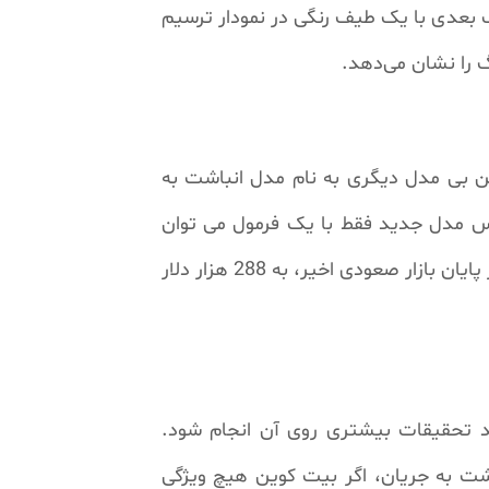
اه‌های باقی مانده تا هاوینگ بعدی با یک طیف رنگی در نمودار ترسیم
گ را نشان می‌دهد.
دلار دست خواهد یافت. البته پلن بی مدل دیگری به نام مدل انباشت به
ار S2FX در آوریل 2020 طراحی کرده است. براساس مدل جدید فقط با یک فرمول می توان
علاوه بر بیت کوین، سایر دارایی‌ها نظیر طلا و نقره را هم ارزش‌گذاری کرد. طبق S2FX قیمت بیت کوین در پایان بازار صعودی اخیر، به 288 هزار دلار
د تحقیقات بیشتری روی آن انجام شود.
اشت به جریان، اگر بیت کوین هیچ ویژگی