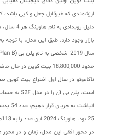
دلیل روید
بازار وجود دارد. طبق این مدل، با توجه
سال 2019 شخصی به نام پلن بی (Plan B) با انتشار مقاله ای مدل انباشت به جریان بیت کوین را معرفی کرد.
25 بود. هاوینگ 2024 این عدد را به 113می رساند و می بینیم که این عدد از رقم بدست آمده برای طلا نیز بالاتر خواهد رفت.
در محور افقی این مدل، زمان و در محور