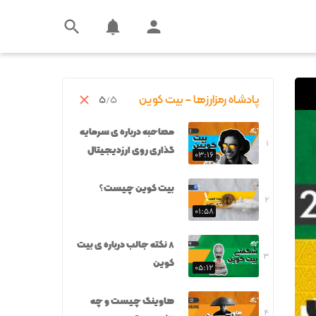



Tweet
پادشاه رمزارزها - بیت کوین
/۵
۵

مصاحبه درباره ی سرمایه
۱
گذاری روی ارزدیجیتال
۰۳:۱۶
بیت کوین چیست؟
۲
۰۱:۵۸
۸ نکته جالب درباره ی بیت
۳
کوین
۰۵:۱۲
هاوینگ چیست و چه
۴