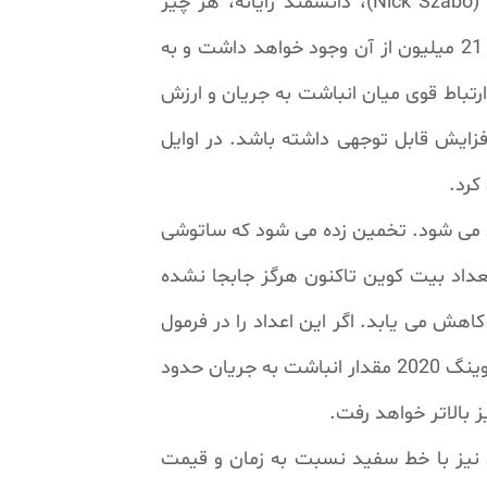
بیت کوین اولین کالای دیجیتال کمیابی است که دنیا به چشم خود دیده است. طبق نظر نیک سابو (Nick Szabo)، دانشمند رایانه، هر چیز
ارزشمندی که غیرقابل جعل و کپی باشد، کمیاب است. بیت کوین علاوه بر این ویژگی، تنها مقدار محدود 21 میلیون از آن وجود خواهد داشت و به
 آماری یک ارتباط قوی میان انباشت به جریان و ارزش
زایش قابل توجهی داشته باشد. در اوایل
شده است و تقریبا 328000 کوین نیز در سال ایجاد می شود. تخمین زده می شود که ساتوشی
 از آنجایی که این تعداد بیت کوین تاکنون هرگز جابجا نشده
ت، پلن بی آن را در مدل S2F به حساب نمی آورد. بنابراین میزان انباشت بیت کوین به 17،800،000 کاهش می یابد. اگر این اعداد را در فرمول
انباشت به جریان قرار دهیم، عدد 54 بدست می آید. مقدار کنونی بسیار نزدیک به طلا است. پیش از هاوینگ 2020 مقدار انباشت به جریان حدود
 نیز با خط سفید نسبت به زمان و قیمت